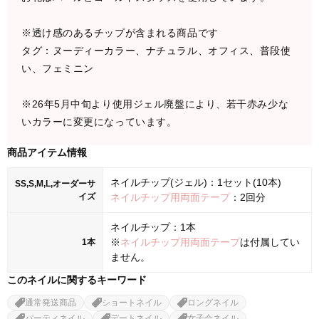
※透け感のあるチップが含まれる商品です
タグ：ヌーディーカラー、ナチュラル、オフィス、普段使
い、フェミニン
※26年5月中旬より使用ジェル廃盤により、若干赤み少な
いカラーに変更になっています。
商品アイテム情報
ネイルチップ(ジェル)：1セット(10本)
SS,S,M,L,オーダーサ
イズ
ネイルチップ用両面テープ
：2回分
ネイルチップ：1本
※
ネイルチップ用両面テープ
は付属してい
1本
ません。
このネイルに関するキーワード
通常発送商品
ショートネイル
ロングネイル
パーティネイル
デートネイル
女子会ネイル