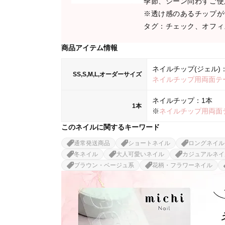
季節、シーン問わずご使
※透け感のあるチップが
タグ：チェック、オフィ
商品アイテム情報
ネイルチップ(ジェル)：
SS,S,M,L,オーダーサイズ
ネイルチップ用両面テ
ネイルチップ：1本
1本
※
ネイルチップ用両面
このネイルに関するキーワード
通常発送商品
ショートネイル
ロングネイル
冬ネイル
大人可愛いネイル
カジュアルネイ
ブラウン・ベージュ系
花柄・フラワーネイル