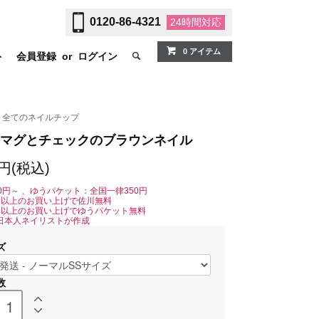
0120-86-4321
24時間
対応
0 アイテム
ト
会員登録
or
ログイン
全てのネイルチップ
マグとチェックのブラウンネイル
0円(税込)
0円～ 、ゆうパケット：全国一律350円
0円以上のお買い上げで佐川無料
0円以上のお買い上げでゆうパケット無料
日本人ネイリストが作成
ズ
数