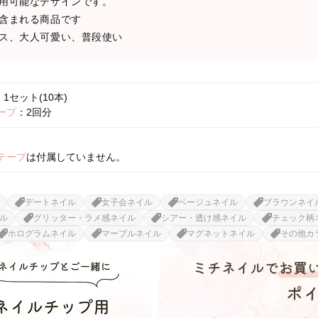
用可能なデザインです。
含まれる商品です
ス、大人可愛い、普段使い
1セット(10本)
ープ
：2回分
テープ
は付属していません。
デートネイル
女子会ネイル
ベージュネイル
ブラウンネイ
ル
グリッター・ラメ感ネイル
シアー・透け感ネイル
チェック柄
ホログラムネイル
マーブルネイル
マグネットネイル
その他カ