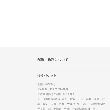
配送・送料について
ゆうパケット
全国一律350円
※4,000円以上で送料無料
※代金引換はご利用頂けません
※一部地域を除いた東京・新潟・石川・福井・長野・岐
阜・愛知・滋賀・京都・大阪は翌日～着。その他地域は
翌々日～着。北海道、沖縄、一部地域は3日～着。