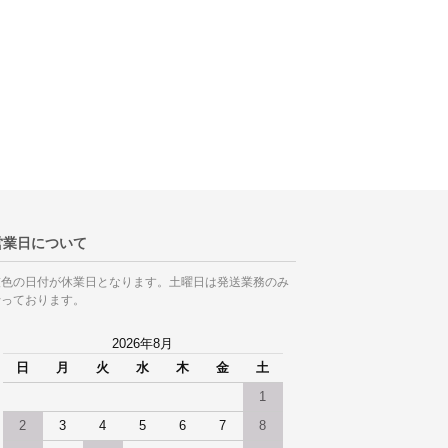
営業日について
灰色の日付が休業日となります。土曜日は発送業務のみ
行っております。
2026年8月
日
月
火
水
木
金
土
1
2
3
4
5
6
7
8