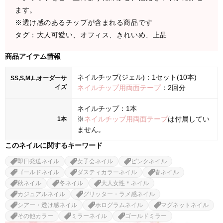
ます。
※透け感のあるチップが含まれる商品です
タグ：大人可愛い、オフィス、きれいめ、上品
商品アイテム情報
ネイルチップ(ジェル)：1セット(10本)
SS,S,M,L,オーダーサ
イズ
ネイルチップ用両面テープ
：2回分
ネイルチップ：1本
※
ネイルチップ用両面テープ
は付属してい
1本
ません。
このネイルに関するキーワード
即日発送ネイル
女子会ネイル
ピンクネイル
ゴールドネイル
ダスティカラーネイル
春ネイル
秋ネイル
冬ネイル
大人女性＊ネイル
カジュアルネイル
グリッター・ラメ感ネイル
シアー・透け感ネイル
ホログラムネイル
マグネットネイル
その他カラー
ミラーネイル
ゴールドミラー