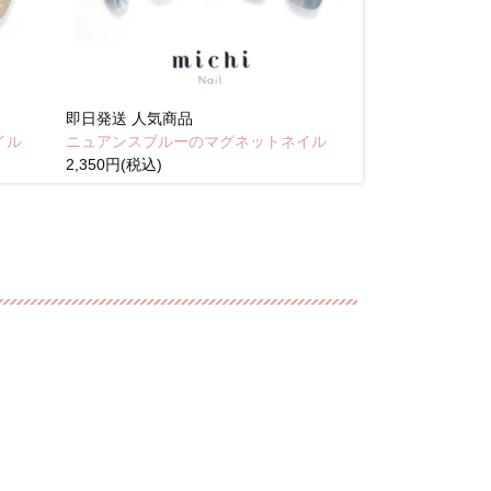
即日発送
人気商品
即日発送
人気商
イル
ニュアンスブルーのマグネットネイル
Brown pink
2,350円(税込)
(税込)