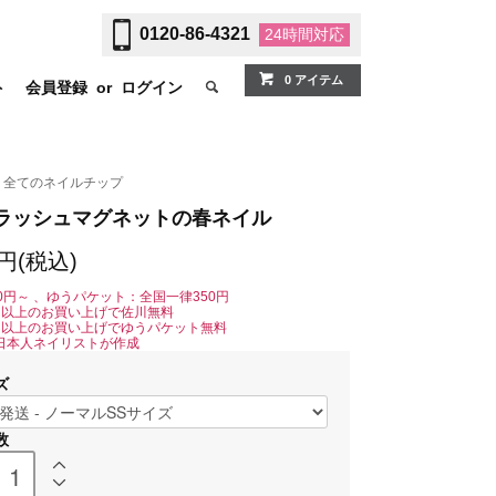
0120-86-4321
24時間
対応
0 アイテム
ト
会員登録
or
ログイン
全てのネイルチップ
ラッシュマグネットの春ネイル
0円(税込)
0円～ 、ゆうパケット：全国一律350円
0円以上のお買い上げで佐川無料
0円以上のお買い上げでゆうパケット無料
日本人ネイリストが作成
ズ
数