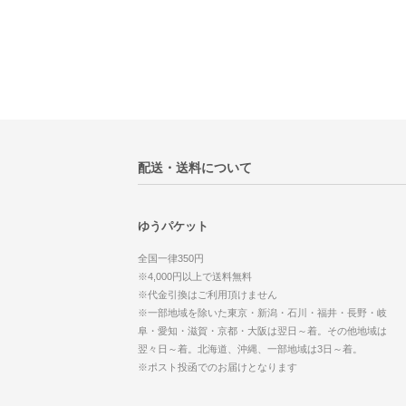
配送・送料について
ゆうパケット
全国一律350円
※4,000円以上で送料無料
※代金引換はご利用頂けません
※一部地域を除いた東京・新潟・石川・福井・長野・岐
阜・愛知・滋賀・京都・大阪は翌日～着。その他地域は
翌々日～着。北海道、沖縄、一部地域は3日～着。
※ポスト投函でのお届けとなります