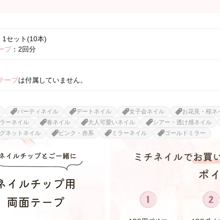
1セット(10本)
ープ
：2回分
テープ
は付属していません。
パーティネイル
デートネイル
女子会ネイル
お花見・桜ネ
ラーネイル
春ネイル
大人可愛いネイル
シアー・透け感ネイル
グネットネイル
ピンク・赤系
ミラーネイル
ゴールドミラー