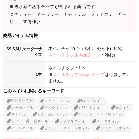
※透け感のあるチップが含まれる商品です
タグ：ヌーディーカラー、ナチュラル、フェミニン、ガー
リー、普段使い
商品アイテム情報
ネイルチップ(ジェル)：1セット(10本)
SS,S,M,L,オーダーサ
イズ
ネイルチップ用両面テープ
：2回分
ネイルチップ：1本
※
ネイルチップ用両面テープ
は付属してい
1本
ません。
このネイルに関するキーワード
通常発送商品
ショートネイル
ロングネイル
女子会ネイル
ピンクネイル
ホワイトネイル
春ネイル
冬ネイル
大人可愛いネイル
グリッター・ラメ感ネイル
シアー・透け感ネイル
シンプルネイル
チークネイル
パールネイル
ビジュー・ストーンネイル
ホログラムネイル