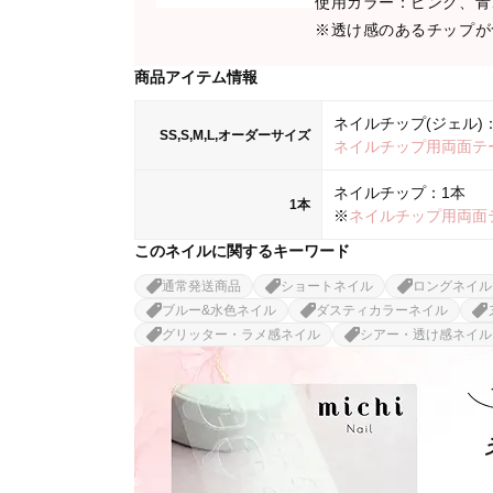
使用カラー：ピンク、青
※透け感のあるチップが
商品アイテム情報
ネイルチップ(ジェル)：
SS,S,M,L,オーダーサイズ
ネイルチップ用両面テ
ネイルチップ：1本
1本
※
ネイルチップ用両面
このネイルに関するキーワード
通常発送商品
ショートネイル
ロングネイル
ブルー&水色ネイル
ダスティカラーネイル
グリッター・ラメ感ネイル
シアー・透け感ネイル