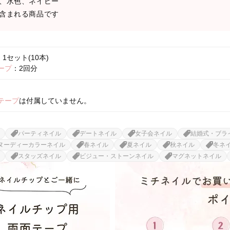
、水色、ネイビー
含まれる商品です
1セット(10本)
ープ
：2回分
テープ
は付属していません。
パーティネイル
デートネイル
女子会ネイル
結婚式・ブラ
ヌーディーカラーネイル
春ネイル
夏ネイル
秋ネイル
冬ネ
スタッズネイル
ビジュー・ストーンネイル
マグネットネイル