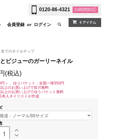
0120-86-4321
24時間
対応
0 アイテム
ト
会員登録
or
ログイン
全てのネイルチップ
とビジューのガーリーネイル
0円(税込)
0円～ 、ゆうパケット：全国一律350円
0円以上のお買い上げで佐川無料
0円以上のお買い上げでゆうパケット無料
日本人ネイリストが作成
ズ
数