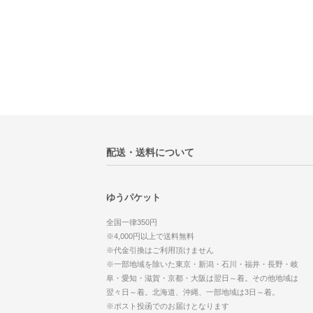
配送・送料について
ゆうパケット
全国一律350円
※4,000円以上で送料無料
※代金引換はご利用頂けません
※一部地域を除いた東京・新潟・石川・福井・長野・岐
阜・愛知・滋賀・京都・大阪は翌日～着。その他地域は
翌々日～着。北海道、沖縄、一部地域は3日～着。
※ポスト投函でのお届けとなります