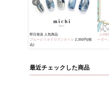
即日発送
人気商品
（LI
ブルーピリオドロマンネイル
2,350円(税
イル
2,350円(税込)
ーダー
込)
最近チェックした商品