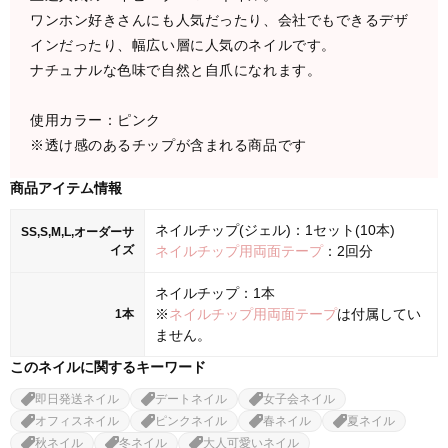
ワンホン好きさんにも人気だったり、会社でもできるデザ
インだったり、幅広い層に人気のネイルです。
ナチュナルな色味で自然と自爪になれます。
使用カラー：ピンク
※透け感のあるチップが含まれる商品です
商品アイテム情報
ネイルチップ(ジェル)：1セット(10本)
SS,S,M,L,オーダーサ
イズ
ネイルチップ用両面テープ
：2回分
ネイルチップ：1本
※
ネイルチップ用両面テープ
は付属してい
1本
ません。
このネイルに関するキーワード
即日発送ネイル
デートネイル
女子会ネイル
オフィスネイル
ピンクネイル
春ネイル
夏ネイル
秋ネイル
冬ネイル
大人可愛いネイル