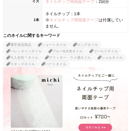
イズ
ネイルチップ用両面テープ
：2回分
ネイルチップ：1本
※
ネイルチップ用両面テープ
は付属してい
1本
ません。
このネイルに関するキーワード
通常発送商品
ショートネイル
ロングネイル
バレンタインネイル
ブルー&水色ネイル
ゴールドネイル
大人女性＊ネイル
グリッター・ラメ感ネイル
シェルネイル
スタッズネイル
ハートネイル