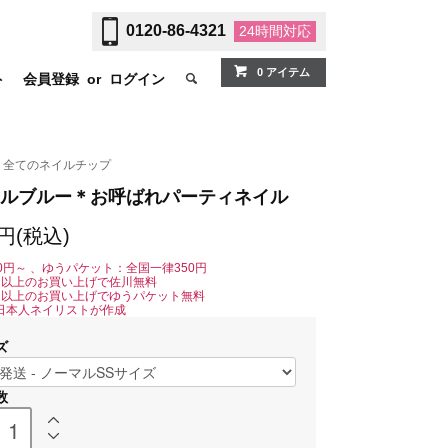
0120-86-4321
24時間
対応
0 アイテム
ト
会員登録
or
ログイン
全てのネイルチップ
ルブルー＊お呼ばれパーティネイル
0円(税込)
0円～ 、ゆうパケット：全国一律350円
0円以上のお買い上げで佐川無料
0円以上のお買い上げでゆうパケット無料
日本人ネイリストが作成
ズ
数