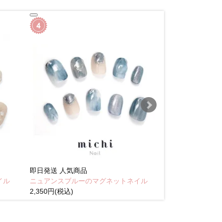
即日発送
人気商品
即日発送
人気商
イル
ニュアンスブルーのマグネットネイル
Brown pink
2,350円(税込)
(税込)