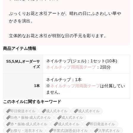
ぷっくりお花と水引アートが、晴れの日にふさわしい華や
かさを演出。
立体的なお花と水引が特別な日の手元を彩ります。
商品アイテム情報
ネイルチップ(ジェル)：1セット(10本)
SS,S,M,L,オーダーサ
イズ
ネイルチップ用両面テープ
：2回分
ネイルチップ：1本
※
ネイルチップ用両面テープ
は付属してい
1本
ません。
このネイルに関するキーワード
即日発送ネイル
成人式ネイル
成人式ネイル
白色＊振袖-成人式ネイル
成人式ネイル
赤＊振袖-成人式ネイル
成人式ネイル
即日発送ネイル
お祭り・浴衣ネイル
卒業式(謝恩会)ネイル
入学式ネイル