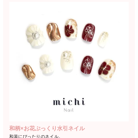
和柄×お花ぷっくり水引ネイル
和装にぴったりのネイル。