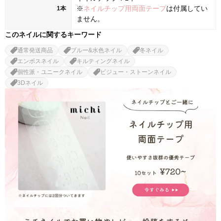
※
ネイルチップ用両面テープ
は付属してい
1本
ません。
このネイルに関するキーワード
通常発送商品
ブルー&水色ネイル
冬ネイル
エンボスネイル
キルティングネイル
個性派・ユニークネイル
ビジュー・ストーンネイル
3Dネイル