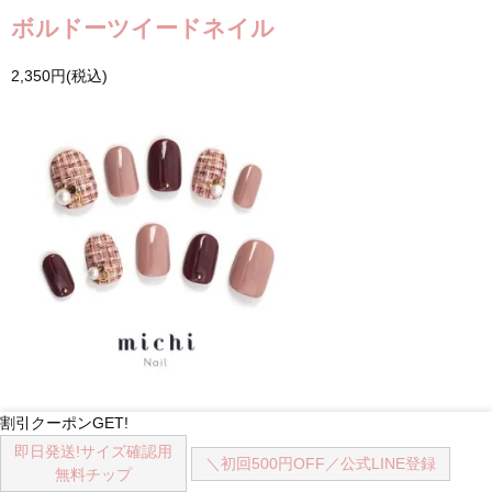
ボルドーツイードネイル
2,350円(税込)
ボルドーツイードネイル
割引クーポンGET!
即日発送!
サイズ確認用
＼初回500円OFF／
公式LINE登録
2,350円(税込)
無料チップ