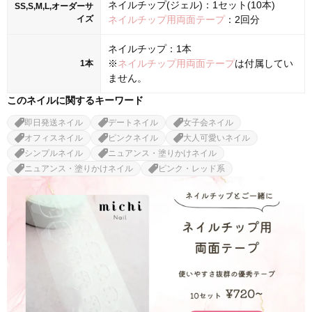
ネイルチップ(ジェル)：1セット(10本)
SS,S,M,L,オーダーサ
イズ
ネイルチップ用両面テープ
：2回分
ネイルチップ：1本
※
ネイルチップ用両面テープ
は付属してい
1本
ません。
このネイルに関するキーワード
即日発送ネイル
デートネイル
女子会ネイル
オフィスネイル
ピンクネイル
大人可愛いネイル
シンプルネイル
ニュアンス・塗りかけネイル
ニュアンス・塗りかけネイル
ピンク・レッド系