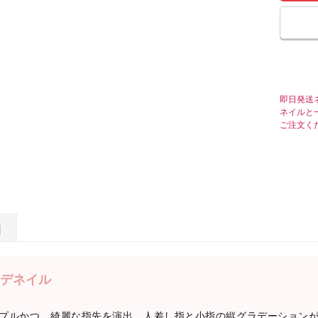
即日発送
ネイルと
ご注文く
日
デネイル
プルかつ、綺麗な指先を演出。人差し指と小指の縦グラデーション