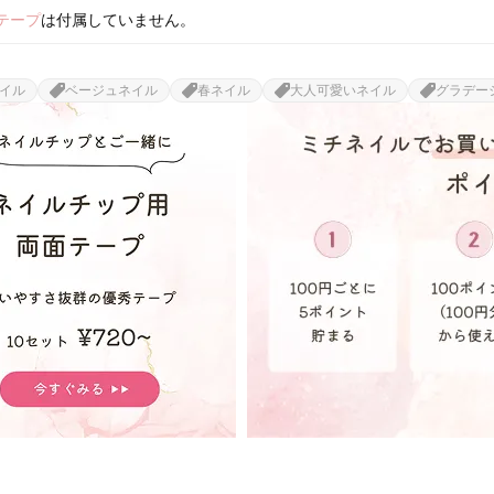
テープ
は付属していません。
イル
ベージュネイル
春ネイル
大人可愛いネイル
グラデー