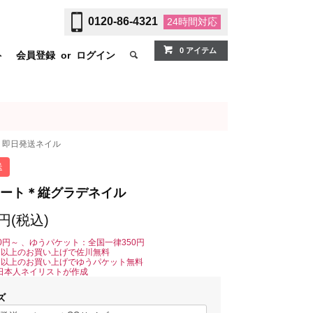
0120-86-4321
24時間
対応
0 アイテム
ト
会員登録
or
ログイン
即日発送ネイル
送
ート＊縦グラデネイル
0円(税込)
0円～ 、ゆうパケット：全国一律350円
0円以上のお買い上げで佐川無料
0円以上のお買い上げでゆうパケット無料
日本人ネイリストが作成
ズ