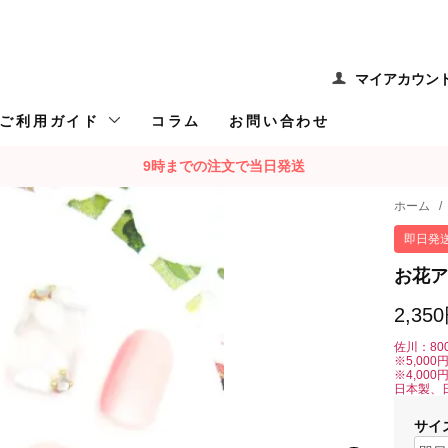
マイアカウン
ご利用ガイド
コラム
お問い合わせ
9時までの注文で当日発送
ホーム
/
即日発
お花ア
2,35
佐川：80
※5,00
※4,00
日本製、
サイ