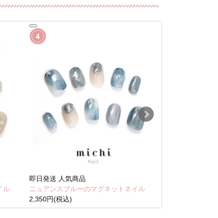
即日発送
人気商品
即日発送
人気商
イル
ニュアンスブルーのマグネットネイル
Brown pink
2,350円(税込)
(税込)