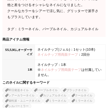
他と差をつけるオシャレなネイルになりました。
クールなカラーをシアーで涼し気に、グリッターで派手さ
もプラスしています。
タグ：ミラーネイル、パープルネイル、カジュアルネイル
商品アイテム情報
ネイルチップ(ジェル)：1セット(10本)
SS,S,M,L,オーダーサ
イズ
ネイルチップ用両面テープ
：2回分
ネイルチップ：1本
※
ネイルチップ用両面テープ
は付属してい
1本
ません。
このネイルに関するキーワード
即日発送ネイル
パープルネイル
ブラックネイル
シアーカラーネイル
カジュアルネイル
クールネイル
個性派・ユニークネイル
ミラーネイル
ミラーネイル
シルバーミラー