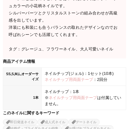
ュカラーの小花柄ネイルです。
シルバーパーツとクリスタルストーンの組み合わせが高級
感を出しています。
洋装にも和装にも合うバランスの取れたデザインなのでお
呼ばれシーンでも活躍してくれます。
タグ：グレージュ、フラワーネイル、大人可愛いネイル
商品アイテム情報
ネイルチップ(ジェル)：1セット(10本)
SS,S,M,L,オーダーサ
イズ
ネイルチップ用両面テープ
：2回分
ネイルチップ：1本
※
ネイルチップ用両面テープ
は付属してい
1本
ません。
このネイルに関するキーワード
即日発送ネイル
成人式ネイル
デートネイル
結婚式・ブライダルネイル特集
お呼ばれブライダルネイル