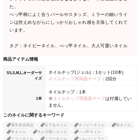
た。
べっ甲柄によく合うパールやスタッズ、ミラーの細いライ
ンは控えめながらにしっかりおしゃれ感を主張してくれて
います。
タグ：ネイビーネイル、べっ甲ネイル、大人可愛いネイル
商品アイテム情報
ネイルチップ(ジェル)：1セット(10本)
SS,S,M,L,オーダーサ
イズ
ネイルチップ用両面テープ
：2回分
ネイルチップ：1本
※
ネイルチップ用両面テープ
は付属してい
1本
ません。
このネイルに関するキーワード
通常発送商品
女子会ネイル
ネイビーネイル
秋ネイル
冬ネイル
大人可愛いネイル
べっ甲ネイル
ミラーネイル
ミラーネイル
シルバーミラー