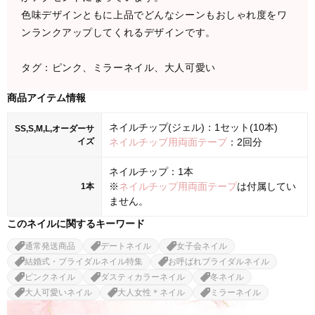
色味デザインともに上品でどんなシーンもおしゃれ度をワ
ンランクアップしてくれるデザインです。
タグ：ピンク、ミラーネイル、大人可愛い
商品アイテム情報
ネイルチップ(ジェル)：1セット(10本)
SS,S,M,L,オーダーサ
イズ
ネイルチップ用両面テープ
：2回分
ネイルチップ：1本
※
ネイルチップ用両面テープ
は付属してい
1本
ません。
このネイルに関するキーワード
通常発送商品
デートネイル
女子会ネイル
結婚式・ブライダルネイル特集
お呼ばれブライダルネイル
ピンクネイル
ダスティカラーネイル
冬ネイル
大人可愛いネイル
大人女性＊ネイル
ミラーネイル