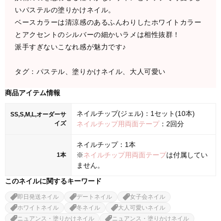
いパステルの塗りかけネイル。
ベースカラーは清涼感のあるふんわりしたホワイトカラー
とアクセントのシルバーの細かいラメは相性抜群！
派手すぎないこなれ感が魅力です♪
タグ：パステル、塗りかけネイル、大人可愛い
商品アイテム情報
ネイルチップ(ジェル)：1セット(10本)
SS,S,M,L,オーダーサ
イズ
ネイルチップ用両面テープ
：2回分
ネイルチップ：1本
※
ネイルチップ用両面テープ
は付属してい
1本
ません。
このネイルに関するキーワード
即日発送ネイル
デートネイル
女子会ネイル
ホワイトネイル
冬ネイル
大人可愛いネイル
ニュアンス・塗りかけネイル
ニュアンス・塗りかけネイル