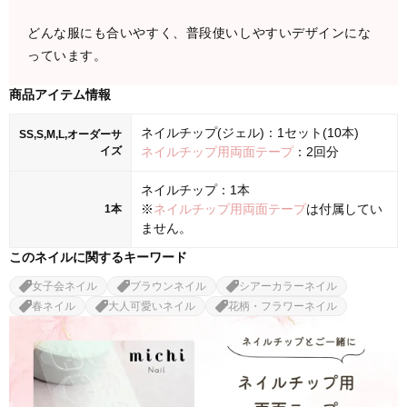
どんな服にも合いやすく、普段使いしやすいデザインにな
っています。
商品アイテム情報
ネイルチップ(ジェル)：1セット(10本)
SS,S,M,L,オーダーサ
イズ
ネイルチップ用両面テープ
：2回分
ネイルチップ：1本
※
ネイルチップ用両面テープ
は付属してい
1本
ません。
このネイルに関するキーワード
女子会ネイル
ブラウンネイル
シアーカラーネイル
春ネイル
大人可愛いネイル
花柄・フラワーネイル