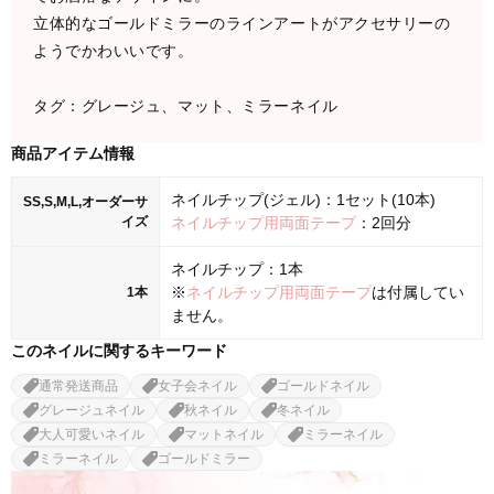
立体的なゴールドミラーのラインアートがアクセサリーの
ようでかわいいです。
タグ：グレージュ、マット、ミラーネイル
商品アイテム情報
ネイルチップ(ジェル)：1セット(10本)
SS,S,M,L,オーダーサ
イズ
ネイルチップ用両面テープ
：2回分
ネイルチップ：1本
※
ネイルチップ用両面テープ
は付属してい
1本
ません。
このネイルに関するキーワード
通常発送商品
女子会ネイル
ゴールドネイル
グレージュネイル
秋ネイル
冬ネイル
大人可愛いネイル
マットネイル
ミラーネイル
ミラーネイル
ゴールドミラー