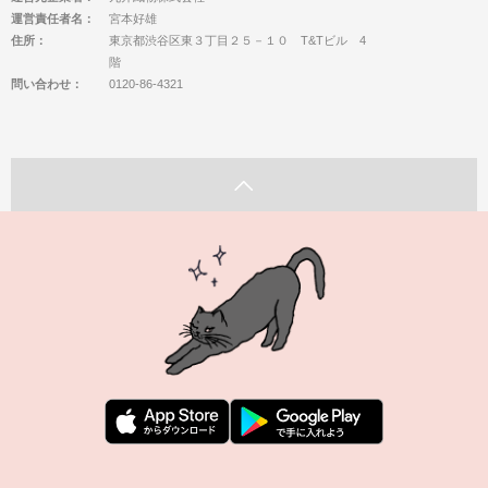
運営責任者名：
宮本好雄
住所：
東京都渋谷区東３丁目２５－１０ T&Tビル 4
階
問い合わせ：
0120-86-4321