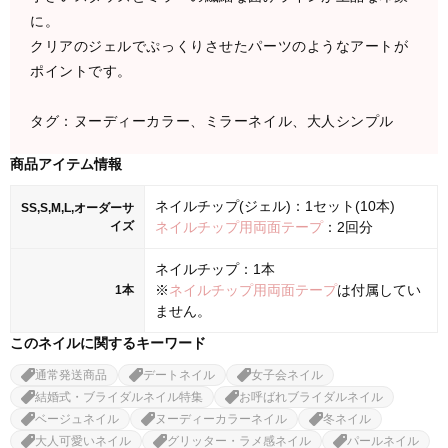
に。
クリアのジェルでぷっくりさせたパーツのようなアートが
ポイントです。
タグ：ヌーディーカラー、ミラーネイル、大人シンプル
商品アイテム情報
ネイルチップ(ジェル)：1セット(10本)
SS,S,M,L,オーダーサ
イズ
ネイルチップ用両面テープ
：2回分
ネイルチップ：1本
※
ネイルチップ用両面テープ
は付属してい
1本
ません。
このネイルに関するキーワード
通常発送商品
デートネイル
女子会ネイル
結婚式・ブライダルネイル特集
お呼ばれブライダルネイル
ベージュネイル
ヌーディーカラーネイル
冬ネイル
大人可愛いネイル
グリッター・ラメ感ネイル
パールネイル