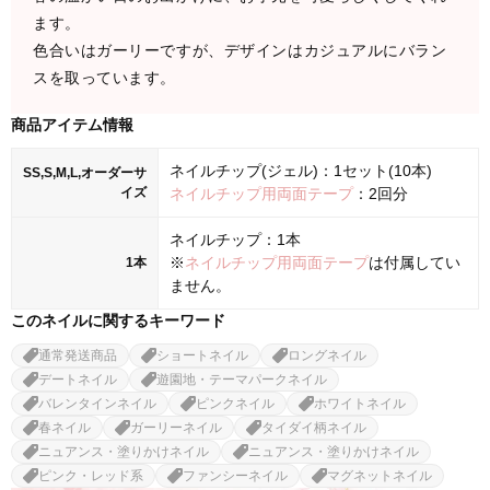
ます。
色合いはガーリーですが、デザインはカジュアルにバラン
スを取っています。
商品アイテム情報
ネイルチップ(ジェル)：1セット(10本)
SS,S,M,L,オーダーサ
イズ
ネイルチップ用両面テープ
：2回分
ネイルチップ：1本
※
ネイルチップ用両面テープ
は付属してい
1本
ません。
このネイルに関するキーワード
通常発送商品
ショートネイル
ロングネイル
デートネイル
遊園地・テーマパークネイル
バレンタインネイル
ピンクネイル
ホワイトネイル
春ネイル
ガーリーネイル
タイダイ柄ネイル
ニュアンス・塗りかけネイル
ニュアンス・塗りかけネイル
ピンク・レッド系
ファンシーネイル
マグネットネイル