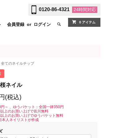
0120-86-4321
24時間
対応
0 アイテム
ト
会員登録
or
ログイン
全てのネイルチップ
送
桜ネイル
0円(税込)
0円～ 、ゆうパケット：全国一律350円
0円以上のお買い上げで佐川無料
0円以上のお買い上げでゆうパケット無料
日本人ネイリストが作成
ズ