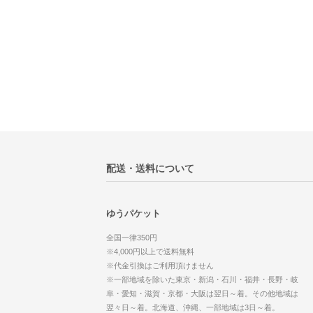
配送・送料について
ゆうパケット
全国一律350円
※4,000円以上で送料無料
※代金引換はご利用頂けません
※一部地域を除いた東京・新潟・石川・福井・長野・岐
阜・愛知・滋賀・京都・大阪は翌日～着。その他地域は
翌々日～着。北海道、沖縄、一部地域は3日～着。