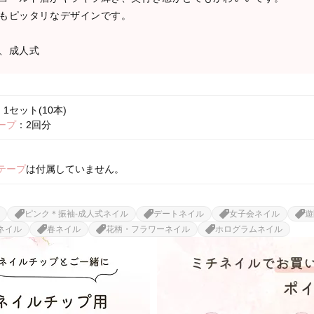
もピッタリなデザインです。
、成人式
1セット(10本)
ープ
：2回分
テープ
は付属していません。
ピンク＊振袖-成人式ネイル
デートネイル
女子会ネイル
遊
ネイル
春ネイル
花柄・フラワーネイル
ホログラムネイル