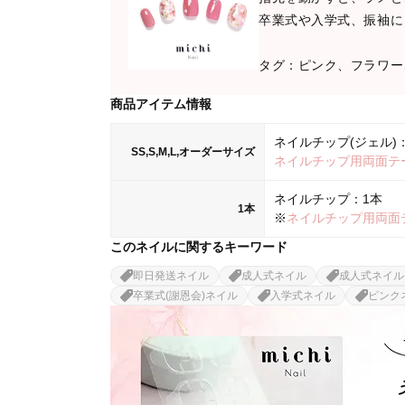
卒業式や入学式、振袖に
タグ：ピンク、フラワー
商品アイテム情報
ネイルチップ(ジェル)：
SS,S,M,L,オーダーサイズ
ネイルチップ用両面テ
ネイルチップ：1本
1本
※
ネイルチップ用両面
このネイルに関するキーワード
即日発送ネイル
成人式ネイル
成人式ネイル
卒業式(謝恩会)ネイル
入学式ネイル
ピンク