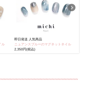
即日発送
人気商品
即日発送
人気商
イル
ニュアンスブルーのマグネットネイル
Brown pink
2,350円(税込)
(税込)