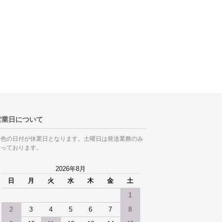
営業日について
灰色の日付が休業日となります。土曜日は発送業務のみ
行っております。
2026年8月
日
月
火
水
木
金
土
1
2
3
4
5
6
7
8