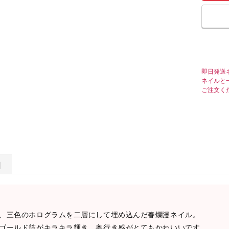
即日発送
ネイルと
ご注文く
日
、三色のホログラムを二層にして埋め込んだ春爛漫ネイル。
ゴールド箔がキラキラ輝き、奥行き感がとてもかわいいです。