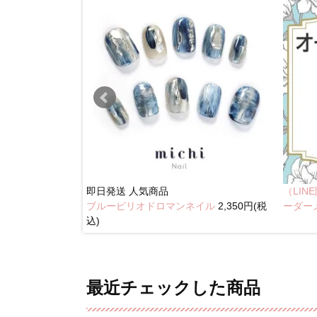
即日発送
人気商品
（LI
ブルーピリオドロマンネイル
2,350円(税
奥行きネイル
ーダー
込)
最近チェックした商品