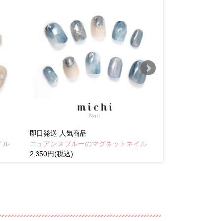
即日発送
人気商品
即日発送
人気商
イル
ニュアンスブルーのマグネットネイル
Brown pink
2,350円(税込)
(税込)