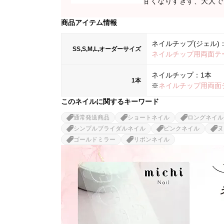
甘くなりすぎず、大人で
商品アイテム情報
ネイルチップ(ジェル)：
SS,S,M,L,オーダーサイズ
ネイルチップ用両面テ
ネイルチップ：1本
1本
※
ネイルチップ用両面
このネイルに関するキーワード
通常発送商品
ショートネイル
ロングネイル
シンプルブライダルネイル
ピンクネイル
ヌ
ゴールドミラー
リボンネイル