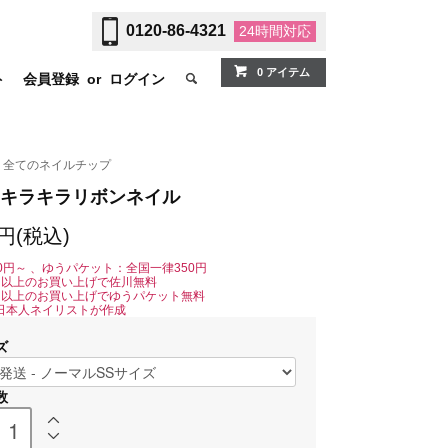
0120-86-4321
24時間
対応
0 アイテム
ト
会員登録
or
ログイン
全てのネイルチップ
キラキラリボンネイル
0円(税込)
0円～ 、ゆうパケット：全国一律350円
0円以上のお買い上げで佐川無料
0円以上のお買い上げでゆうパケット無料
日本人ネイリストが作成
ズ
数