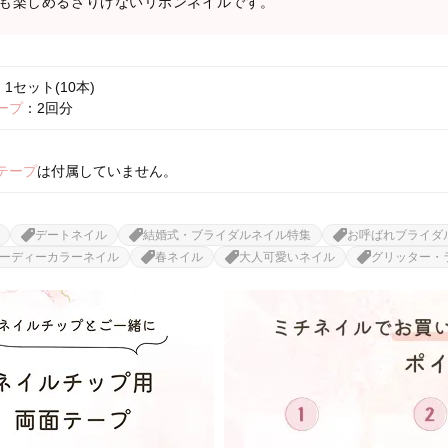
も楽しめるさりげないリボンネイルです。
1セット(10本)
ープ
：2回分
テープ
は付属していません。
デートネイル
結婚式・ブライダルネイル特集
お呼ばれブライダ
ーディーカラーネイル
春ネイル
大人可愛いネイル
グリッター・