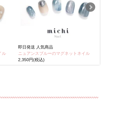
即日発送
人気商品
即日発送
人気商
イル
ニュアンスブルーのマグネットネイル
Brown pink
2,350円(税込)
(税込)