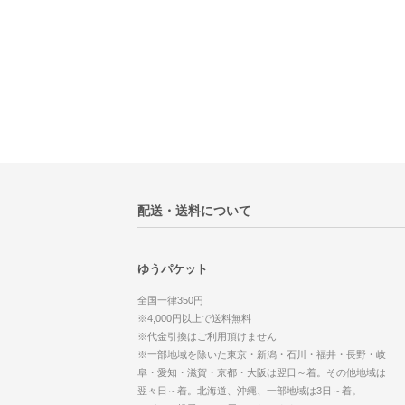
配送・送料について
ゆうパケット
全国一律350円
※4,000円以上で送料無料
※代金引換はご利用頂けません
※一部地域を除いた東京・新潟・石川・福井・長野・岐
阜・愛知・滋賀・京都・大阪は翌日～着。その他地域は
翌々日～着。北海道、沖縄、一部地域は3日～着。