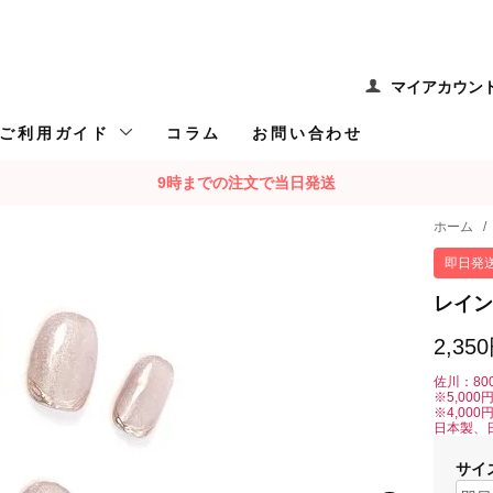
マイアカウン
ご利用ガイド
コラム
お問い合わせ
9時までの注文で当日発送
ホーム
/
即日発
レイン
2,35
佐川：80
※5,00
※4,00
日本製、
サイ