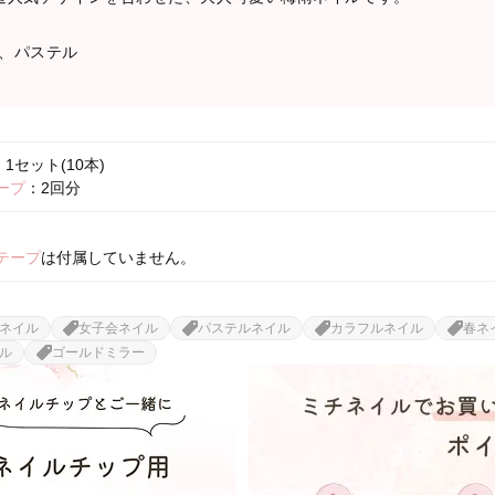
、パステル
1セット(10本)
ープ
：2回分
テープ
は付属していません。
ネイル
女子会ネイル
パステルネイル
カラフルネイル
春ネ
ル
ゴールドミラー