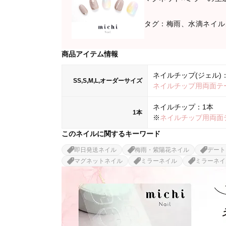
タグ：梅雨、水滴ネイル
商品アイテム情報
ネイルチップ(ジェル)：
SS,S,M,L,オーダーサイズ
ネイルチップ用両面テ
ネイルチップ：1本
1本
※
ネイルチップ用両面
このネイルに関するキーワード
即日発送ネイル
梅雨・紫陽花ネイル
デート
マグネットネイル
ミラーネイル
ミラーネイ