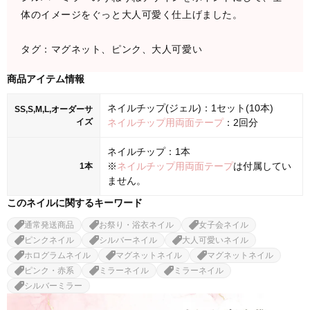
体のイメージをぐっと大人可愛く仕上げました。
タグ：マグネット、ピンク、大人可愛い
商品アイテム情報
ネイルチップ(ジェル)：1セット(10本)
SS,S,M,L,オーダーサ
イズ
ネイルチップ用両面テープ
：2回分
ネイルチップ：1本
※
ネイルチップ用両面テープ
は付属してい
1本
ません。
このネイルに関するキーワード
通常発送商品
お祭り・浴衣ネイル
女子会ネイル
ピンクネイル
シルバーネイル
大人可愛いネイル
ホログラムネイル
マグネットネイル
マグネットネイル
ピンク・赤系
ミラーネイル
ミラーネイル
シルバーミラー