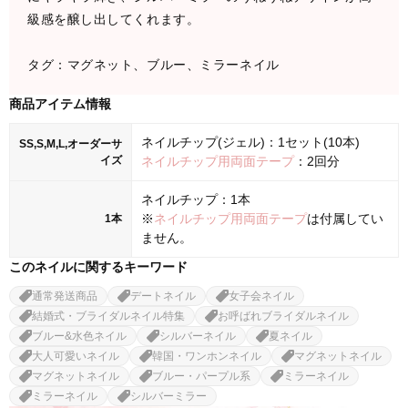
級感を醸し出してくれます。
タグ：マグネット、ブルー、ミラーネイル
商品アイテム情報
ネイルチップ(ジェル)：1セット(10本)
SS,S,M,L,オーダーサ
イズ
ネイルチップ用両面テープ
：2回分
ネイルチップ：1本
※
ネイルチップ用両面テープ
は付属してい
1本
ません。
このネイルに関するキーワード
通常発送商品
デートネイル
女子会ネイル
結婚式・ブライダルネイル特集
お呼ばれブライダルネイル
ブルー&水色ネイル
シルバーネイル
夏ネイル
大人可愛いネイル
韓国・ワンホンネイル
マグネットネイル
マグネットネイル
ブルー・パープル系
ミラーネイル
ミラーネイル
シルバーミラー