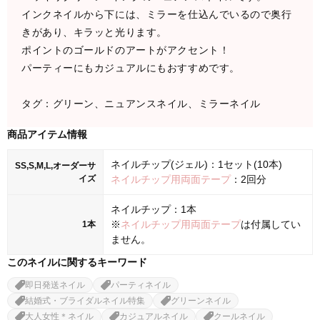
インクネイルから下には、ミラーを仕込んでいるので奥行
きがあり、キラッと光ります。
ポイントのゴールドのアートがアクセント！
パーティーにもカジュアルにもおすすめです。
タグ：グリーン、ニュアンスネイル、ミラーネイル
商品アイテム情報
ネイルチップ(ジェル)：1セット(10本)
SS,S,M,L,オーダーサ
イズ
ネイルチップ用両面テープ
：2回分
ネイルチップ：1本
※
ネイルチップ用両面テープ
は付属してい
1本
ません。
このネイルに関するキーワード
即日発送ネイル
パーティネイル
結婚式・ブライダルネイル特集
グリーンネイル
大人女性＊ネイル
カジュアルネイル
クールネイル