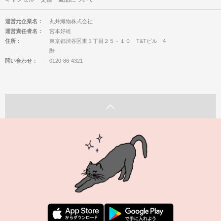
運営元企業名：
丸井織物株式会社
運営責任者名：
宮本好雄
住所：
東京都渋谷区東３丁目２５－１０ T&Tビル 4
階
問い合わせ：
0120-86-4321