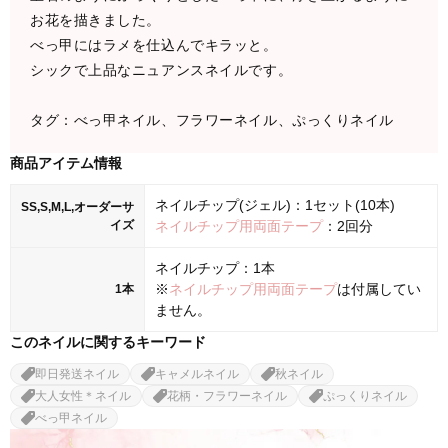
お花を描きました。
べっ甲にはラメを仕込んでキラッと。
シックで上品なニュアンスネイルです。
タグ：べっ甲ネイル、フラワーネイル、ぷっくりネイル
商品アイテム情報
ネイルチップ(ジェル)：1セット(10本)
SS,S,M,L,オーダーサ
イズ
ネイルチップ用両面テープ
：2回分
ネイルチップ：1本
※
ネイルチップ用両面テープ
は付属してい
1本
ません。
このネイルに関するキーワード
即日発送ネイル
キャメルネイル
秋ネイル
大人女性＊ネイル
花柄・フラワーネイル
ぷっくりネイル
べっ甲ネイル