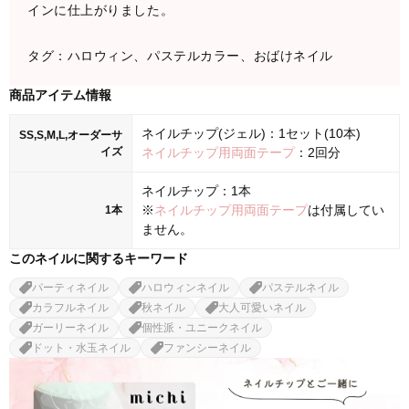
インに仕上がりました。
タグ：ハロウィン、パステルカラー、おばけネイル
商品アイテム情報
ネイルチップ(ジェル)：1セット(10本)
SS,S,M,L,オーダーサ
イズ
ネイルチップ用両面テープ
：2回分
ネイルチップ：1本
※
ネイルチップ用両面テープ
は付属してい
1本
ません。
このネイルに関するキーワード
パーティネイル
ハロウィンネイル
パステルネイル
カラフルネイル
秋ネイル
大人可愛いネイル
ガーリーネイル
個性派・ユニークネイル
ドット・水玉ネイル
ファンシーネイル