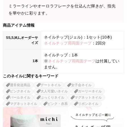
ミラーラインやオーロラフレークを仕込んだ輝きが、指先
を華やかに彩ります。
商品アイテム情報
ネイルチップ(ジェル)：1セット(10本)
SS,S,M,L,オーダーサ
イズ
ネイルチップ用両面テープ
：2回分
ネイルチップ：1本
※
ネイルチップ用両面テープ
は付属してい
1本
ません。
このネイルに関するキーワード
通常発送商品
デートネイル
女子会ネイル
ピンクネイル
大人可愛いネイル
ガーリーネイル
パールネイル
ぷっくりネイル
マグネットネイル
マグネットネイル
ピンク・赤系
リボンネイル