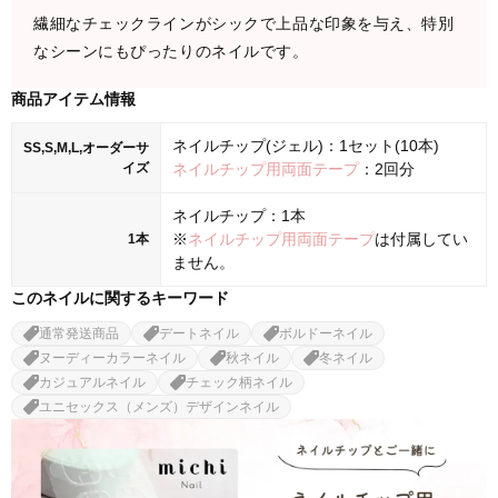
繊細なチェックラインがシックで上品な印象を与え、特別
なシーンにもぴったりのネイルです。
商品アイテム情報
ネイルチップ(ジェル)：1セット(10本)
SS,S,M,L,オーダーサ
イズ
ネイルチップ用両面テープ
：2回分
ネイルチップ：1本
※
ネイルチップ用両面テープ
は付属してい
1本
ません。
このネイルに関するキーワード
通常発送商品
デートネイル
ボルドーネイル
ヌーディーカラーネイル
秋ネイル
冬ネイル
カジュアルネイル
チェック柄ネイル
ユニセックス（メンズ）デザインネイル