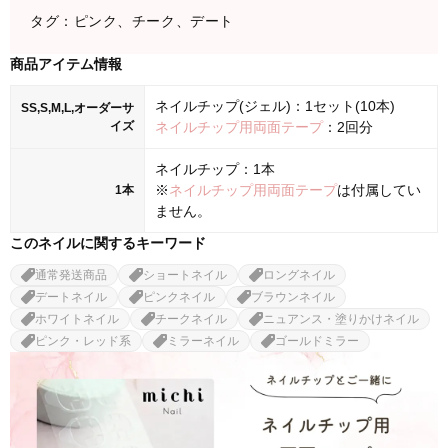
タグ：ピンク、チーク、デート
商品アイテム情報
ネイルチップ(ジェル)：1セット(10本)
SS,S,M,L,オーダーサ
イズ
ネイルチップ用両面テープ
：2回分
ネイルチップ：1本
※
ネイルチップ用両面テープ
は付属してい
1本
ません。
このネイルに関するキーワード
通常発送商品
ショートネイル
ロングネイル
デートネイル
ピンクネイル
ブラウンネイル
ホワイトネイル
チークネイル
ニュアンス・塗りかけネイル
ピンク・レッド系
ミラーネイル
ゴールドミラー