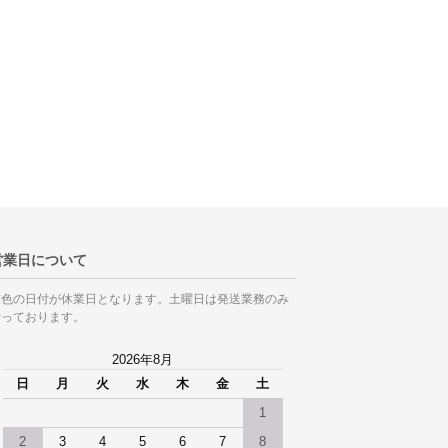
営業日について
灰色の日付が休業日となります。土曜日は発送業務のみ
行っております。
2026年8月
日
月
火
水
木
金
土
1
2
3
4
5
6
7
8