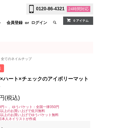
0120-86-4321
24時間
対応
0 アイテム
ト
会員登録
or
ログイン
全てのネイルチップ
送
×ハート×チェックのアイボリーマット
0円(税込)
0円～ 、ゆうパケット：全国一律350円
0円以上のお買い上げで佐川無料
0円以上のお買い上げでゆうパケット無料
日本人ネイリストが作成