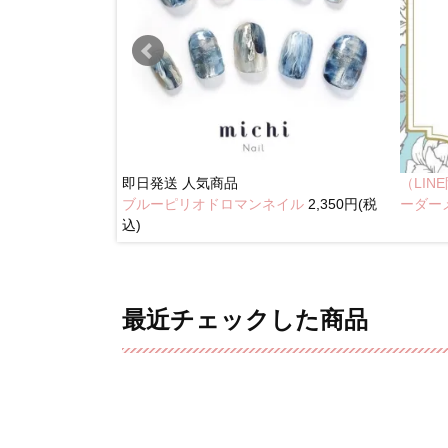
即日発送
人気商品
（LI
ブルーピリオドロマンネイル
2,350円(税
イル
2,350円(税込)
ーダー
込)
最近チェックした商品