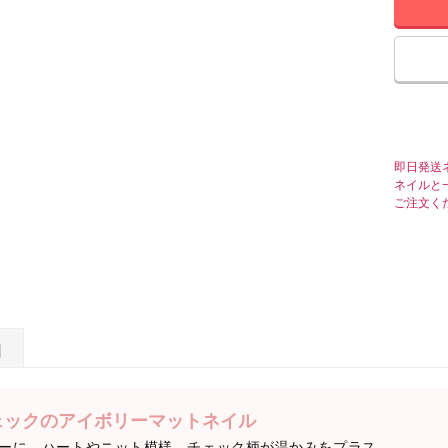
即日発送
ネイルと
ご注文く
日
ェックのアイボリーマットネイル
ーに、ハートやニット模様、チェック柄が温かみをプラス。