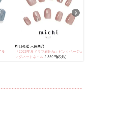
即日発送
人気商品
New
イル
『2026年夏ドラマ着用品』ピンクベージュ
琥珀のラテニュ
マグネットネイル
2,350円(税込)
込)