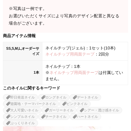
※写真は一例です。
お選びいただくサイズにより写真のデザイン配置と異なる
場合がございます。
商品アイテム情報
ネイルチップ(ジェル)：1セット(10本)
SS,S,M,L,オーダーサ
イズ
ネイルチップ用両面テープ
：2回分
ネイルチップ：1本
※
ネイルチップ用両面テープ
は付属してい
1本
ません。
このネイルに関するキーワード
即日発送ネイル
ロングネイル
デートネイル
遊園地・テーマパークネイル
ピンクネイル
大人可愛いネイル
ガーリーネイル
シアー・透け感ネイル
シンプルネイル
チークネイル
ハートネイル
ぷっくりネイル