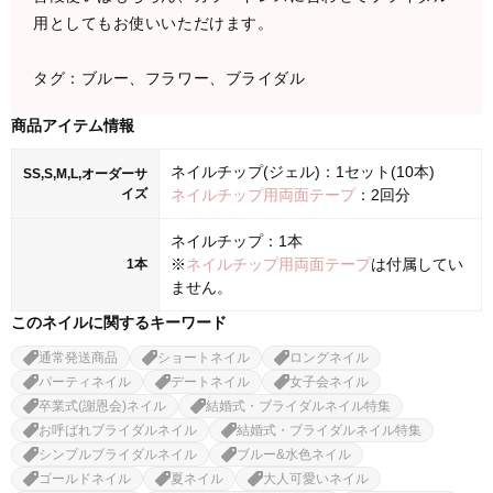
用としてもお使いいただけます。
タグ：ブルー、フラワー、ブライダル
商品アイテム情報
ネイルチップ(ジェル)：1セット(10本)
SS,S,M,L,オーダーサ
イズ
ネイルチップ用両面テープ
：2回分
ネイルチップ：1本
※
ネイルチップ用両面テープ
は付属してい
1本
ません。
このネイルに関するキーワード
通常発送商品
ショートネイル
ロングネイル
パーティネイル
デートネイル
女子会ネイル
卒業式(謝恩会)ネイル
結婚式・ブライダルネイル特集
お呼ばれブライダルネイル
結婚式・ブライダルネイル特集
シンプルブライダルネイル
ブルー&水色ネイル
ゴールドネイル
夏ネイル
大人可愛いネイル