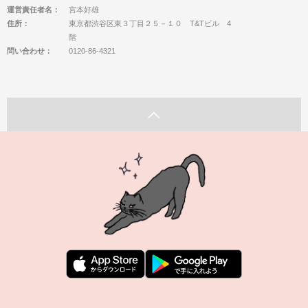
運営責任者名：
宮本好雄
住所：
東京都渋谷区東３丁目２５－１０ T&Tビル 4
階
問い合わせ：
0120-86-4321