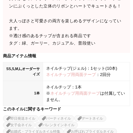
ンにぷくっとした立体のリボンとハートでキュートさも！
大人っぽさと可愛さの両方を楽しめるデザインになってい
ます。
※透け感のあるチップが含まれる商品です
タグ：緑、ガーリー、カジュアル、普段使い
商品アイテム情報
ネイルチップ(ジェル)：1セット(10本)
SS,S,M,L,オーダーサ
イズ
ネイルチップ用両面テープ
：2回分
ネイルチップ：1本
※
ネイルチップ用両面テープ
は付属してい
1本
ません。
このネイルに関するキーワード
即日発送ネイル
パーティネイル
デートネイル
女子会ネイル
バレンタインネイル
結婚式・ブライダルネイル特集
お呼ばれブライダルネイル