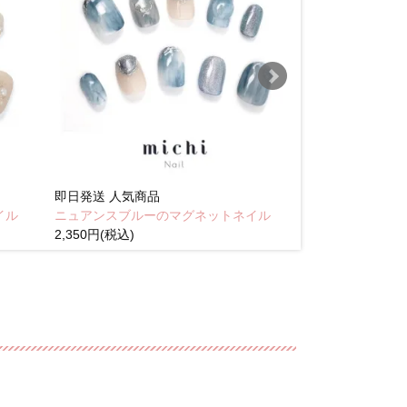
即日発送
人気商品
即日発送
人気商
イル
ニュアンスブルーのマグネットネイル
Brown pink
2,350円(税込)
(税込)