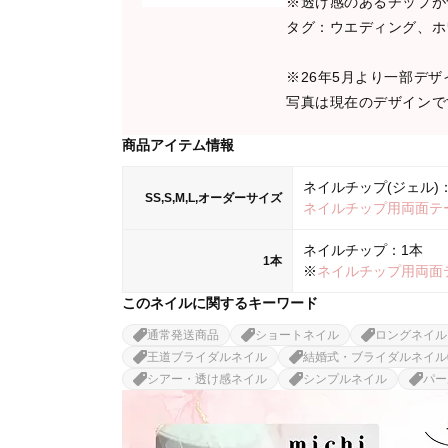
※透け感のあるチップが
タグ：ウエディング、ホ
※26年5月より一部デ
写真は現在のデザインで
商品アイテム情報
ネイルチップ(ジェル)：
SS,S,M,L,オーダーサイズ
ネイルチップ用両面テ
ネイルチップ：1本
1本
※
ネイルチップ用両面
このネイルに関するキーワード
通常発送商品
ショートネイル
ロングネイル
王道ブライダルネイル
結婚式・ブライダルネイル
シアー・透け感ネイル
シンプルネイル
パー