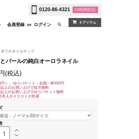
0120-86-4321
24時間
対応
0 アイテム
ト
会員登録
or
ログイン
全てのネイルチップ
とパールの純白オーロラネイル
0円(税込)
0円～ 、ゆうパケット：全国一律350円
0円以上のお買い上げで佐川無料
0円以上のお買い上げでゆうパケット無料
日本人ネイリストが作成
ズ
数