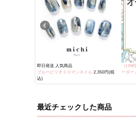
即日発送
人気商品
（LI
ブルーピリオドロマンネイル
2,350円(税
奥行きネイル
ーダー
込)
最近チェックした商品