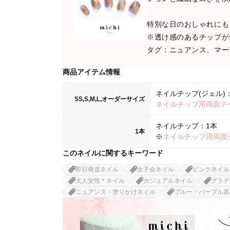
特別な日のおしゃれにも
※透け感のあるチップが
タグ：ニュアンス、マー
商品アイテム情報
ネイルチップ(ジェル)：
SS,S,M,L,オーダーサイズ
ネイルチップ用両面テ
ネイルチップ：1本
1本
※
ネイルチップ用両面
このネイルに関するキーワード
即日発送ネイル
女子会ネイル
ピンクネイル
大人女性＊ネイル
カジュアルネイル
グラデ
ニュアンス・塗りかけネイル
ブルー・パープル系