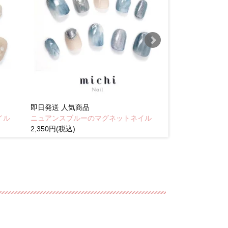
即日発送
人気商品
即日発送
人気商
イル
ニュアンスブルーのマグネットネイル
Brown pink
2,350円(税込)
(税込)