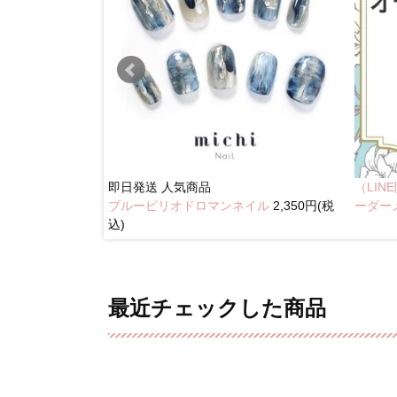
即日発送
人気商品
（LI
ブルーピリオドロマンネイル
2,350円(税
奥行きネイル
ーダー
込)
最近チェックした商品