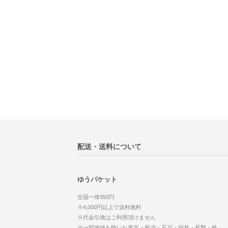
配送・送料について
ゆうパケット
全国一律350円
※4,000円以上で送料無料
※代金引換はご利用頂けません
※一部地域を除いた東京・新潟・石川・福井・長野・岐