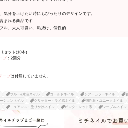
、気分を上げたい時にもぴったりのデザインです。
含まれる商品です
ブル、大人可愛い、垢抜け、個性的
1セット(10本)
ープ
：2回分
テープ
は付属していません。
ブルー&水色ネイル
ゴールドネイル
シアーカラーネイル
ーションネイル
グリッター・ラメ感ネイル
個性派・ユニークネイル
ニュアンス・塗りかけネイル
ピンク・レッド系
マーブルネイル