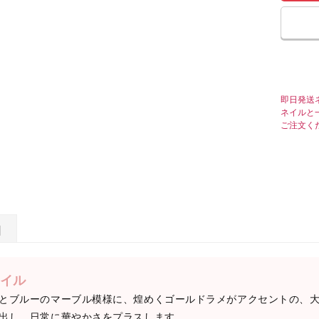
即日発送
ネイルと
ご注文く
日
イル
とブルーのマーブル模様に、煌めくゴールドラメがアクセントの、
出し、日常に華やかさをプラスします。