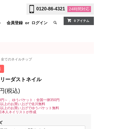
0120-86-4321
24時間
対応
0 アイテム
ト
会員登録
or
ログイン
全てのネイルチップ
送
リーダストネイル
0円(税込)
0円～ 、ゆうパケット：全国一律350円
0円以上のお買い上げで佐川無料
0円以上のお買い上げでゆうパケット無料
日本人ネイリストが作成
ズ