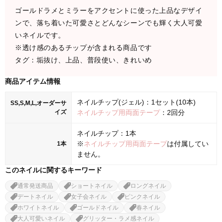
ゴールドラメとミラーをアクセントに使った上品なデザイ
ンで、落ち着いた可愛さとどんなシーンでも輝く大人可愛
いネイルです。
※透け感のあるチップが含まれる商品です
タグ：垢抜け、上品、普段使い、きれいめ
商品アイテム情報
ネイルチップ(ジェル)：1セット(10本)
SS,S,M,L,オーダーサ
イズ
ネイルチップ用両面テープ
：2回分
ネイルチップ：1本
※
ネイルチップ用両面テープ
は付属してい
1本
ません。
このネイルに関するキーワード
通常発送商品
ショートネイル
ロングネイル
デートネイル
女子会ネイル
ピンクネイル
ホワイトネイル
ゴールドネイル
春ネイル
大人可愛いネイル
グリッター・ラメ感ネイル