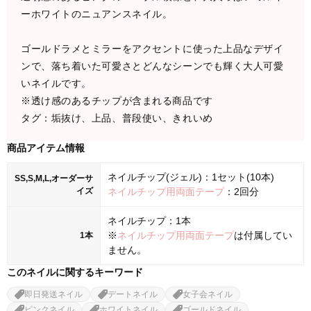
ーホワイトのニュアンスネイル。
ゴールドラメとミラーをアクセントに使った上品なデザイ
ンで、落ち着いた可愛さとどんなシーンでも輝く大人可愛
いネイルです。
※透け感のあるチップが含まれる商品です
タグ：垢抜け、上品、普段使い、きれいめ
商品アイテム情報
ネイルチップ(ジェル)：1セット(10本)
SS,S,M,L,オーダーサ
イズ
ネイルチップ用両面テープ
：2回分
ネイルチップ：1本
※
ネイルチップ用両面テープ
は付属してい
1本
ません。
このネイルに関するキーワード
即日発送ネイル
デートネイル
女子会ネイル
ピンクネイル
ホワイトネイル
ゴールドネイル