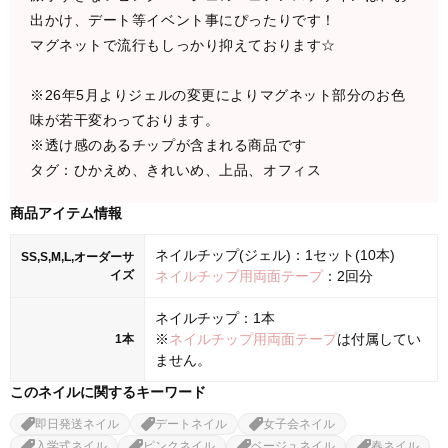
出かけ、デート等イベント事にぴったりです！
マグネットで流行もしっかり抑えております☆
※26年5月よりジェルの変更によりマグネット部分のお色
味が若干変わっております。
※透け感のあるチップが含まれる商品です
タグ：ひかえめ、きれいめ、上品、オフィス
商品アイテム情報
ネイルチップ(ジェル)：1セット(10本)
SS,S,M,L,オーダーサ
イズ
ネイルチップ用両面テープ
：2回分
ネイルチップ：1本
※
ネイルチップ用両面テープ
は付属してい
1本
ません。
このネイルに関するキーワード
即日発送ネイル
デートネイル
女子会ネイル
入学式ネイル
ピンクネイル
ベージュネイル
春ネイル