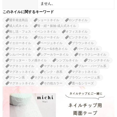
ません。
このネイルに関するキーワード
通常発送商品
ショートネイル
ロングネイル
成人式ネイル
青・紺＊振袖-成人式ネイル
推し活・フェス・イベントネイル
オフィスネイル
レッドネイル
ボルドーネイル
ピンクネイル
イエローネイル
ベージュネイル
ブラウンネイル
グリーンネイル
ブルー&水色ネイル
パープルネイル
シルバーネイル
シアーカラーネイル
ギャラクシーネイル
グリッター・ラメ感ネイル
シンプルネイル
フレンチネイル
マグネットネイル
マグネットネイル
ブルー・パープル系
マグネットネイル
ピンク・赤系
マグネットネイル
グリーン系
マグネットネイル
ブラウン・ベージュ系
マグネットネイル
その他カラー
選べるシリーズ