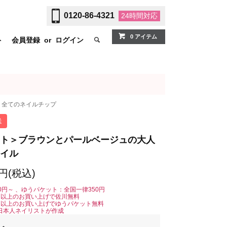
0120-86-4321
24時間
対応
0 アイテム
ト
会員登録
or
ログイン
全てのネイルチップ
送
ト＞ブラウンとパールベージュの大人
イル
0円(税込)
0円～ 、ゆうパケット：全国一律350円
0円以上のお買い上げで佐川無料
0円以上のお買い上げでゆうパケット無料
日本人ネイリストが作成