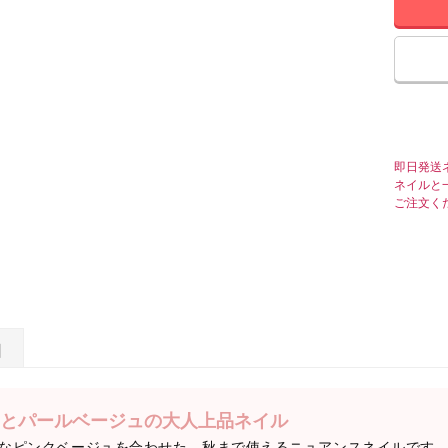
即日発送
ネイルと
ご注文く
日
とパールベージュの大人上品ネイル
なピンクベージュを合わせた、秋まで使えるニュアンスネイルです