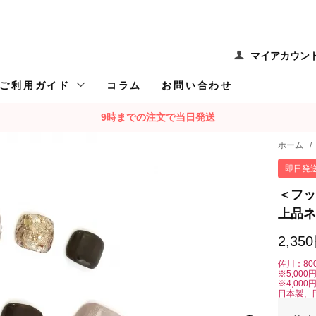
マイアカウン
ご利用ガイド
コラム
お問い合わせ
9時までの注文で当日発送
ホーム
/
即日発
＜フッ
上品ネ
2,35
佐川：80
※5,00
※4,00
日本製、