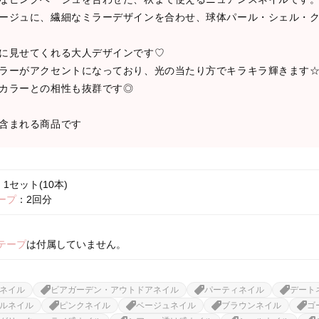
ージュに、繊細なミラーデザインを合わせ、球体パール・シェル・
に見せてくれる大人デザインです♡
ラーがアクセントになっており、光の当たり方でキラキラ輝きます
カラーとの相性も抜群です◎
含まれる商品です
1セット(10本)
ープ
：2回分
テープ
は付属していません。
ネイル
ビアガーデン・アウトドアネイル
パーティネイル
デート
ルネイル
ピンクネイル
ベージュネイル
ブラウンネイル
ゴ