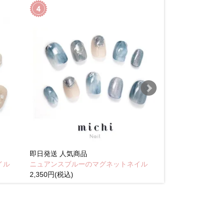
即日発送
人気商品
即日発送
人気商
イル
ニュアンスブルーのマグネットネイル
Brown pink
2,350円(税込)
(税込)