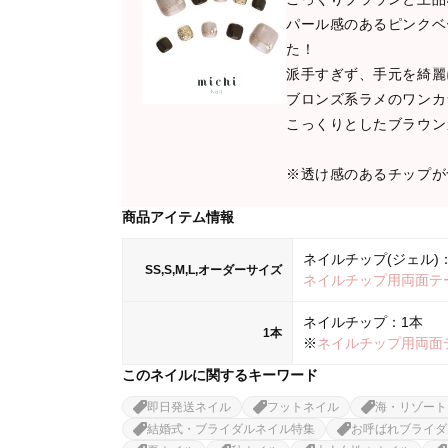
パール感のあるピンクベ
た！
派手すぎず、手元を綺麗
ブロンズ系ラメのワンカ
こっくりとしたブラウン
※透け感のあるチップが
商品アイテム情報
ネイルチップ(ジェル)：
SS,S,M,L,オーダーサイズ
ネイルチップ用両面テ
ネイルチップ：1本
1本
※
ネイルチップ用両面
このネイルに関するキーワード
即日発送ネイル
フットネイル
海・リゾート
結婚式・ブライダルネイル特集
お呼ばれブライダ