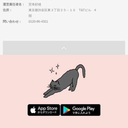
運営責任者名：
宮本好雄
住所：
東京都渋谷区東３丁目２５－１０ T&Tビル 4
階
問い合わせ：
0120-86-4321