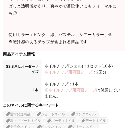
ぱっと透明感があり、爽やかで普段使いにもフォーマルに
も◎
使用カラー：ピンク、緑、パステル、シアーカラー、金
※透け感のあるチップが含まれる商品です
商品アイテム情報
ネイルチップ(ジェル)：1セット(10本)
SS,S,M,L,オーダーサ
イズ
ネイルチップ用両面テープ
：2回分
ネイルチップ：1本
※
ネイルチップ用両面テープ
は付属してい
1本
ません。
このネイルに関するキーワード
通常発送商品
ショートネイル
ロングネイル
海・リゾートネイル
パーティネイル
デートネイル
女子会ネイル
ピンクネイル
グリーンネイル