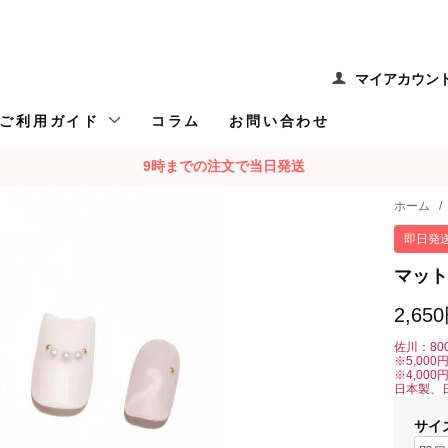
マイアカウン
ご利用ガイド
コラム
お問い合わせ
9時までの注文で当日発送
ホーム
/
即日発
マット
2,65
佐川：80
※5,00
※4,00
日本製、
サイ