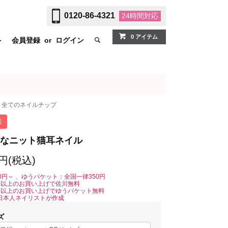
0120-86-4321
24時間
対応
0 アイテム
ト
会員登録
or
ログイン
全てのネイルチップ
送
なニット猫耳ネイル
0円(税込)
0円～ 、ゆうパケット：全国一律350円
0円以上のお買い上げで佐川無料
0円以上のお買い上げでゆうパケット無料
日本人ネイリストが作成
ズ