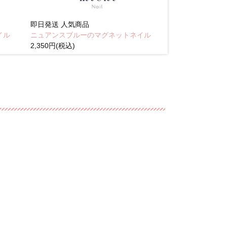
即日発送
人気商品
即日発送
人気商
イル
ニュアンスブルーのマグネットネイル
Brown pink
2,350円(税込)
(税込)