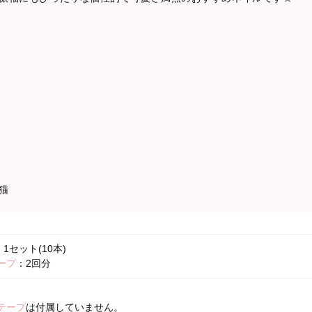
猫
1セット(10本)
ープ
：2回分
テープ
は付属していません。