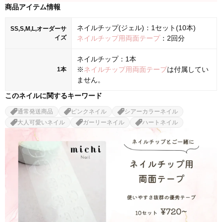
商品アイテム情報
ネイルチップ(ジェル)：1セット(10本)
SS,S,M,L,オーダーサ
イズ
ネイルチップ用両面テープ
：2回分
ネイルチップ：1本
※
ネイルチップ用両面テープ
は付属してい
1本
ません。
このネイルに関するキーワード
通常発送商品
ピンクネイル
シアーカラーネイル
大人可愛いネイル
ガーリーネイル
ハートネイル