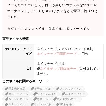
ターでキラキラにして、目にも楽しいカラフルなツリーや
オーナメント、ぷっくり3Dのリボンなどで豪華に飾りつけ
ました。
タグ：クリスマスネイル、冬ネイル、ボルドーネイル
商品アイテム情報
ネイルチップ(ジェル)：1セット(10本)
SS,S,M,L,オーダーサ
イズ
ネイルチップ用両面テープ
：2回分
ネイルチップ：1本
※
ネイルチップ用両面テープ
は付属してい
1本
ません。
このネイルに関するキーワード
通常発送商品
女子会ネイル
クリスマスネイル
ボルドーネイル
グリーンネイル
ネイビーネイル
カラフルネイル
冬ネイル
大人可愛いネイル
スターネイル
リボンネイル
3Dネイル