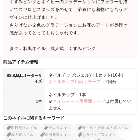
くすみピンクとネイビーのグラデーションにフラワーを描
いてスワロとスタッズをのせて、浴衣にも着物にも合うデ
ザインに仕上げました。
さりげない２色のグラデーションにお花のアートが奥行き
感があってとってもおしゃれです。
タグ：和風ネイル、成人式、くすみピンク
商品アイテム情報
ネイルチップ(ジェル)：1セット(10本)
SS,S,M,L,オーダーサ
イズ
ネイルチップ用両面テープ
：2回分
ネイルチップ：1本
※
ネイルチップ用両面テープ
は付属してい
1本
ません。
このネイルに関するキーワード
即日発送ネイル
成人式ネイル
青・紺＊振袖-成人式ネイル
成人式ネイル
即日発送ネイル
お祭り・浴衣ネイル